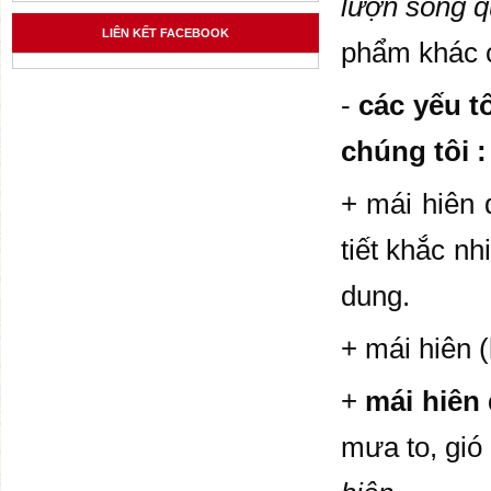
lượn sóng 
LIÊN KẾT FACEBOOK
phẩm khác c
-
các yếu t
chúng tôi :
+ mái hiên 
tiết khắc nh
dung.
+ mái hiên 
+
mái hiên
mưa to, gió