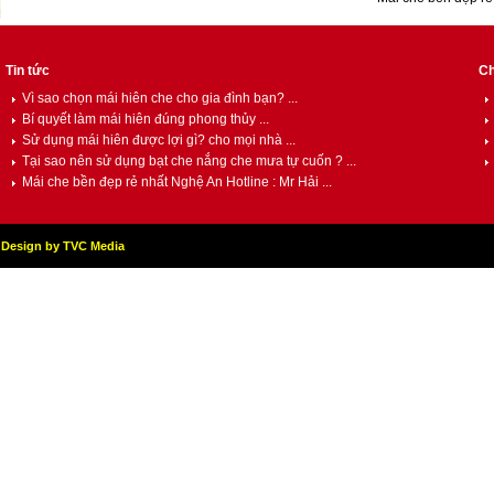
Tin tức
Ch
Vì sao chọn mái hiên che cho gia đình bạn? ...
Bí quyết làm mái hiên đúng phong thủy ...
Sử dụng mái hiên được lợi gì? cho mọi nhà ...
Tại sao nên sử dụng bạt che nắng che mưa tự cuốn ? ...
Mái che bền đẹp rẻ nhất Nghệ An Hotline : Mr Hải ...
Design by TVC Media