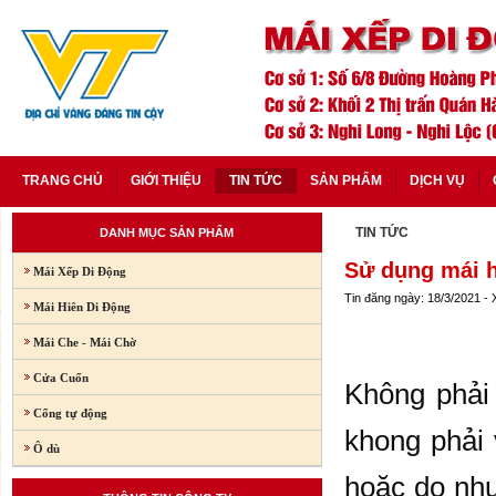
TRANG CHỦ
GIỚI THIỆU
TIN TỨC
SẢN PHẨM
DỊCH VỤ
TIN TỨC
DANH MỤC SẢN PHẨM
Sử dụng mái h
Mái Xếp Di Động
Tin đăng ngày: 18/3/2021 -
Mái Hiên Di Động
Mái Che - Mái Chờ
Cửa Cuốn
Không phải 
Cổng tự động
khong phải 
Ô dù
hoặc do nhu