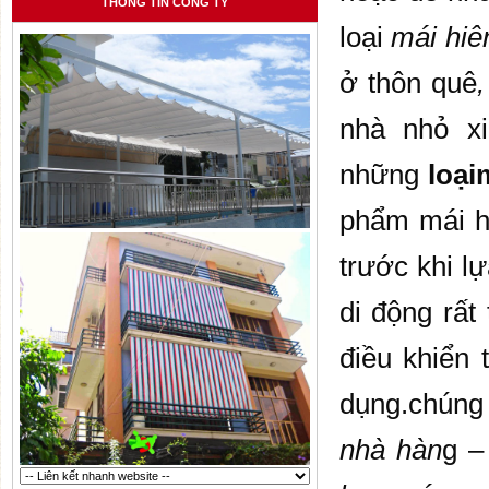
THÔNG TIN CÔNG TY
loại
mái hiê
ở thôn quê
,
nhà nhỏ xi
những
loại
phẩm mái hi
trước khi 
di động rất
điều khiển
dụng.chúng 
nhà hàn
g –