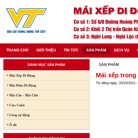
TRANG CHỦ
GIỚI THIỆU
TIN TỨC
SẢN PHẨM
DỊCH VỤ
SẢN PHẨM
DANH MỤC SẢN PHẨM
Mái xếp trong 
Mái Xếp Di Động
Tin đăng ngày: 20/10/2021 
Mái Hiên Di Động
Mái Che - Mái Chờ
Cửa Cuốn
Cổng tự động
Ô dù