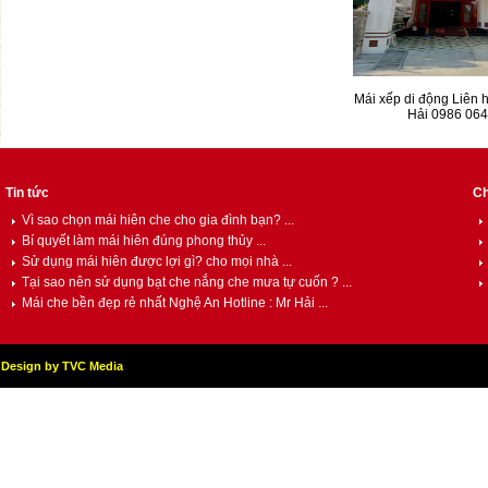
Mái xếp di động Liên h
Hải 0986 064
Tin tức
Ch
Vì sao chọn mái hiên che cho gia đình bạn? ...
Bí quyết làm mái hiên đúng phong thủy ...
Sử dụng mái hiên được lợi gì? cho mọi nhà ...
Tại sao nên sử dụng bạt che nắng che mưa tự cuốn ? ...
Mái che bền đẹp rẻ nhất Nghệ An Hotline : Mr Hải ...
Design by TVC Media