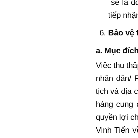
sẽ là đơ
tiếp nhậ
Bảo vệ 
a. Mục đích
Việc thu th
nhân dân/ P
tịch và địa
hàng cung 
quyền lợi c
Vinh Tiến v