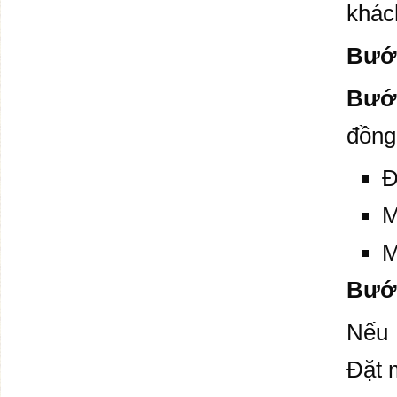
khác
Bước
Bướ
đồng
Đ
M
M
Bước
Nếu 
Đặt 