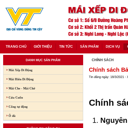
TRANG CHỦ
GIỚI THIỆU
TIN TỨC
SẢN PHẨM
DỊCH VỤ
CHÍNH SÁCH
DANH MỤC SẢN PHẨM
Chính sách Bả
Mái Xếp Di Động
Tin đăng ngày: 18/3/2021 -
Mái Hiên Di Động
Mái Che - Mái Chờ
Cửa Cuốn
Chính sá
Cổng tự động
Ô dù
Nguyên