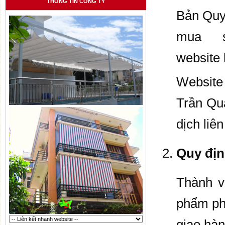
THÔNG TIN CÔNG TY
Bản Quy 
mua s
website
Website
Trần Qu
dịch liê
Quy đị
Thành v
phẩm phả
giao hàn