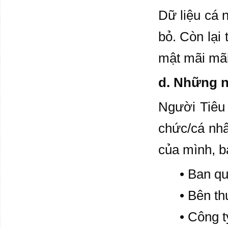
Dữ liệu cá 
bỏ. Còn lại
mật mãi mãi
d. Những n
Người Tiêu 
chức/cá nhâ
của mình, b
• Ban quản
• Bên thứ 
• Công ty t