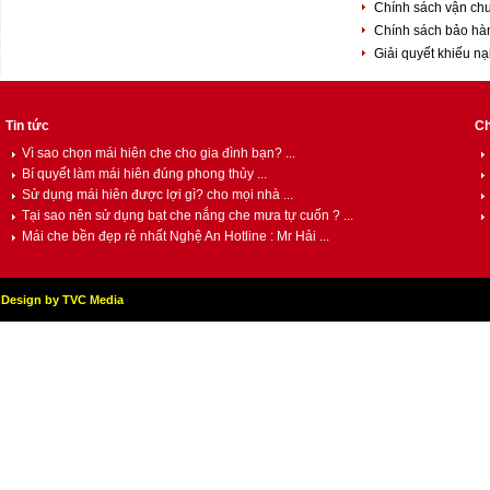
Chính sách vận ch
Chính sách bảo h
Giải quyết khiếu nạ
Tin tức
Ch
Vì sao chọn mái hiên che cho gia đình bạn? ...
Bí quyết làm mái hiên đúng phong thủy ...
Sử dụng mái hiên được lợi gì? cho mọi nhà ...
Tại sao nên sử dụng bạt che nắng che mưa tự cuốn ? ...
Mái che bền đẹp rẻ nhất Nghệ An Hotline : Mr Hải ...
Design by TVC Media