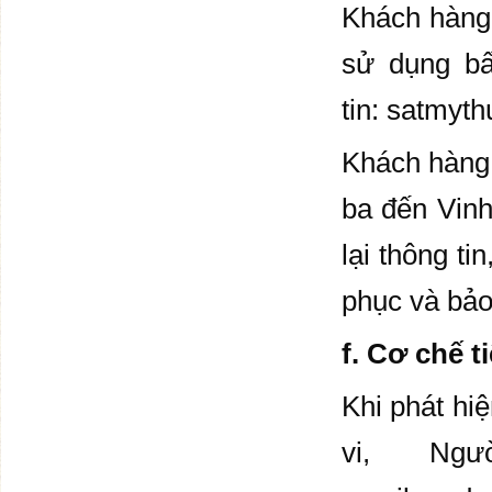
Khách hàng 
sử dụng bấ
tin:
satmyth
Khách hàng 
ba đến Vinh
lại thông ti
phục và bảo 
f. Cơ chế t
Khi phát hiê
vi, Ngư