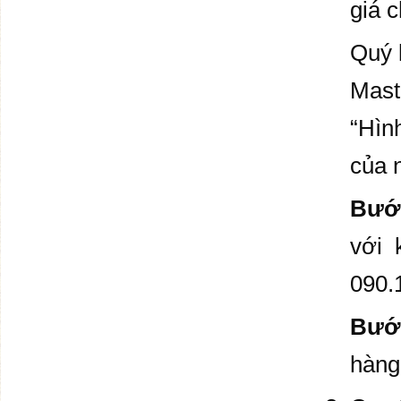
giá 
Quý 
Mast
“Hìn
của 
Bước
với 
090.
Bướ
hàng