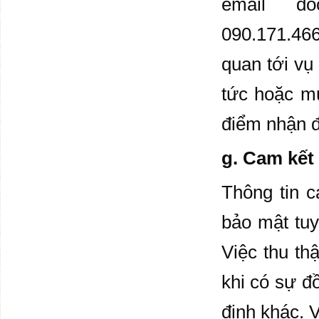
email
do
090.171.466
quan tới vụ
tức hoặc mu
điểm nhận đ
g. Cam kết
Thông tin 
bảo mật tuy
Việc thu th
khi có sự đ
định khác. 