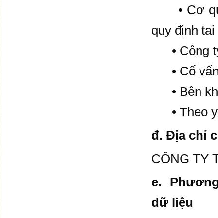
• Cơ quan 
quy định tạ
• Công ty 
• Cố vấn tà
• Bên khiế
• Theo yêu
đ. Địa chỉ 
CÔNG TY T
e. Phương 
dữ liệu