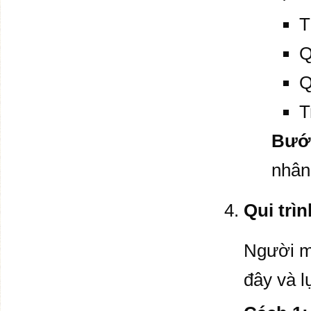
T
Q
Q
T
Bướ
nhân 
Qui trì
Người m
đây và 